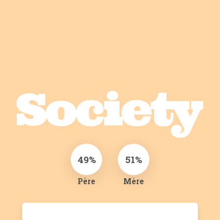
49%
51%
Père
Mère