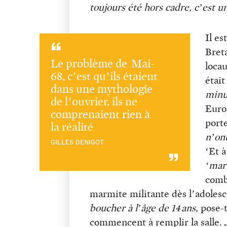
toujours été hors cadre, c’est un
Il es
Breta
Le problème de Mai-
locau
68, c’est qu’ils étaient
était
dans une mythologie
minu
de l’ouvrier, ils ne
Euro
comprenaient rien à
porte
la réalité
n’ont
GILLES DENIGOT
‘Et à
‘mar
comb
marmite militante dès l’adoles
boucher à l’âge de 14 ans,
pose-t
commencent à remplir la salle.