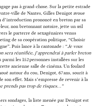
age pas à grand-chose. Sur la petite estrade
centre-ville de Nantes, Gilles Denigot avoue
ch d’introduction prononcé en breton par sa
leur, non bretonnant notoire, jette un œil
 vers le parterre de sexagénaires venus
eeting de sa coopération politique, “Choisir
agne”. Puis lance à la cantonade :
“Je vous
n sera réunifiée, j’apprendrai à parler breton
armi les 152 personnes installées sur les
cette ancienne salle de cinéma. Un foulard
oué autour du cou, Denigot, 67 ans, sourit à
de son effet. Mais s’empresse de revenir à la
 ne prends pas trop de risques…”
rs sondages, la liste menée par Denigot est