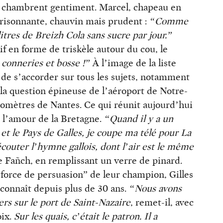
e chambrent gentiment. Marcel, chapeau en
grisonnante, chauvin mais prudent :
“Comme
litres de Breizh Cola sans sucre par jour.”
f en forme de triskèle autour du cou, le
 conneries et bosse !”
À l’image de la liste
n de s’accorder sur tous les sujets, notamment
 la question épineuse de l’aéroport de Notre-
lomètres de Nantes. Ce qui réunit aujourd’hui
 l’amour de la Bretagne.
“Quand il y a un
et le Pays de Galles, je coupe ma télé pour La
écouter l’hymne gallois, dont l’air est le même
e Fañch, en remplissant un verre de pinard.
a “force de persuasion” de leur champion, Gilles
onnaît depuis plus de 30 ans.
“Nous avons
s sur le port de Saint-Nazaire
, remet-il, avec
oix.
Sur les quais, c’était le patron. Il a