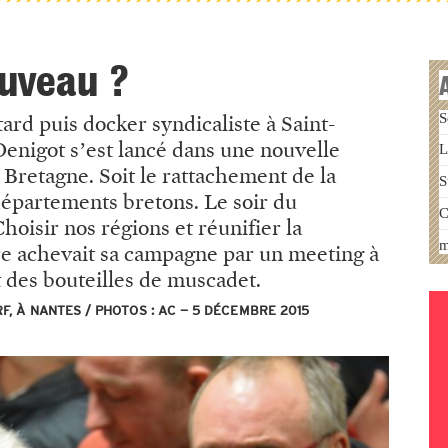
ouveau ?
S
tard puis docker syndicaliste à Saint-
Denigot s’est lancé dans une nouvelle
L
la Bretagne. Soit le rattachement de la
S
départements bretons. Le soir du
C
Choisir nos régions et réunifier la
m
re achevait sa campagne par un meeting à
t des bouteilles de muscadet.
, À NANTES / PHOTOS : AC
5 DÉCEMBRE 2015