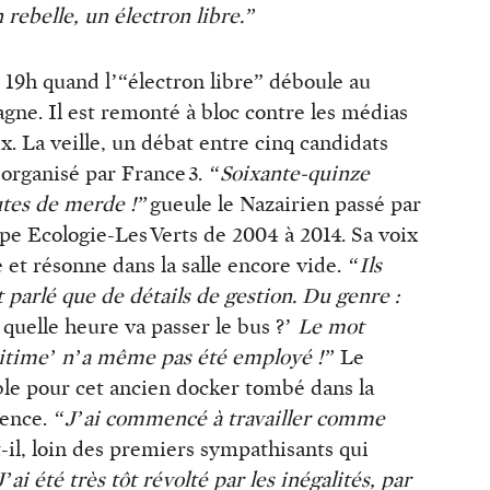
 rebelle, un électron libre.”
t 19h quand l’“électron libre” déboule au
gne. Il est remonté à bloc contre les médias
x. La veille, un débat entre cinq candidats
 organisé par France 3.
“Soixante-quinze
tes de merde !”
gueule le Nazairien passé par
pe Ecologie-Les Verts de 2004 à 2014. Sa voix
 et résonne dans la salle encore vide.
“Ils
 parlé que de détails de gestion. Du genre :
 quelle heure va passer le bus ?’
Le mot
itime’ n’a même pas été employé !”
Le
le pour cet ancien docker tombé dans la
cence.
“J’ai commencé à travailler comme
-il, loin des premiers sympathisants qui
J’ai été très tôt révolté par les inégalités, par