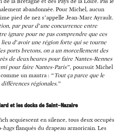
 de la Bretagne et des Pays de la Loire. Pas le
finalement abandonnée. Pour Michel, aucun
ime pied de nez s’appelle Jean-Marc Ayrault.
ation, par peur d’une concurrence entre
être ignare pour ne pas comprendre que ces
lieu d’avoir une région forte qui se tourne
des ports bretons, on a un morcellement des
ut près de deux heures pour faire Nantes-Rennes
emi pour faire Nantes-Paris”
, poursuit Michel
e, comme un mantra :
“Tout ça parce que le
 différences régionales.”
ard et les docks de Saint-Nazaire
añch acquiescent en silence, tous deux occupés
o-
bags
flanqués du drapeau armoricain. Les