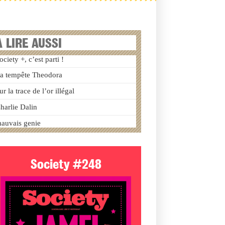
A LIRE AUSSI
ociety +, c’est parti !
a tempête Theodora
ur la trace de l’or illégal
harlie Dalin
auvais genie
Society #248