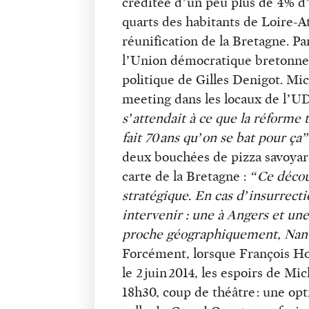
créditée d’un peu plus de 4% d’i
quarts des habitants de Loire-At
réunification de la Bretagne. Pa
l’Union démocratique bretonne 
politique de Gilles Denigot. Mic
meeting dans les locaux de l’U
s’attendait à ce que la réforme t
fait 70 ans qu’on se bat pour ça”
deux bouchées de pizza savoyard
carte de la Bretagne :
“Ce décou
stratégique. En cas d’insurrecti
intervenir : une à Angers et un
proche géographiquement, Nante
Forcément, lorsque François Hol
le 2 juin 2014, les espoirs de Mic
18h30, coup de théâtre : une opt