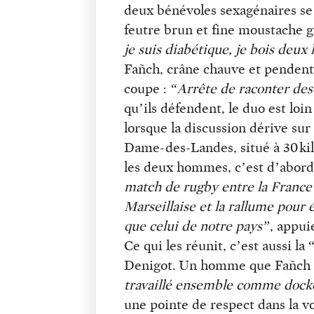
deux bénévoles sexagénaires s
feutre brun et fine moustache 
je suis diabétique, je bois deux 
Fañch, crâne chauve et pendenti
coupe :
“Arrête de raconter des
qu’ils défendent, le duo est loi
lorsque la discussion dérive sur
Dame-des-Landes, situé à 30 ki
les deux hommes, c’est d’abord
match de rugby entre la France 
Marseillaise et la rallume pour 
que celui de notre pays”
, appui
Ce qui les réunit, c’est aussi l
Denigot. Un homme que Fañch c
travaillé ensemble comme docker
une pointe de respect dans la v