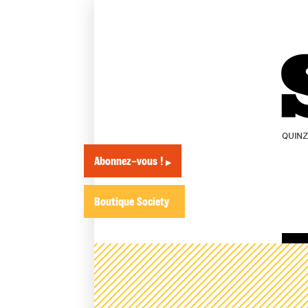
QUIN
Abonnez-vous !
▶
Boutique Society