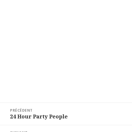
Navigation
PRÉCÉDENT
de
Article
24 Hour Party People
précédent :
l’article