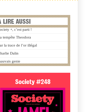
A LIRE AUSSI
ociety +, c’est parti !
a tempête Theodora
ur la trace de l’or illégal
harlie Dalin
auvais genie
Society #248