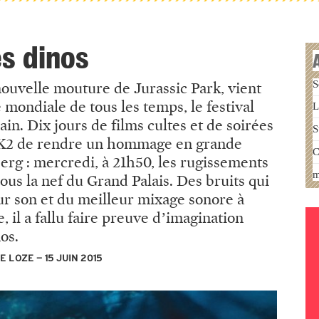
es dinos
S
nouvelle mouture de Jurassic Park, vient
e mondiale de tous les temps, le festival
L
n. Dix jours de films cultes et de soirées
S
MK2 de rendre un hommage en grande
C
erg : mercredi, à 21h50, les rugissements
m
us la nef du Grand Palais. Des bruits qui
ur son et du meilleur mixage sonore à
 il a fallu faire preuve d’imagination
os.
TE LOZE
15 JUIN 2015