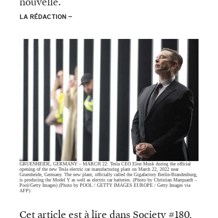
nouvelle.
LA RÉDACTION
GRUENHEIDE, GERMANY – MARCH 22: Tesla CEO Elon Musk during the official
opening of the new Tesla electric car manufacturing plant on March 22, 2022 near
Gruenheide, Germany. The new plant, officially called the Gigafactory Berlin-Brandenburg,
is producing the Model Y as well as electric car batteries. (Photo by Christian Marquardt –
Pool/Getty Images) (Photo by POOL / GETTY IMAGES EUROPE / Getty Images via
AFP)
Cet article est à lire dans Society #180,