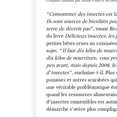
Criquets cuisinés par Jimini’s lors d’un r
“Consommer des insectes est la p
Ils sont sources de bienfaits po
terre de décroît pas”,
tonne Bru
du livre
Délicieux insectes, les 
petites bêtes crues ou cuisinées
sujet.
“Il faut dix kilos de nour
dix kilos de nourriture, vous pr
peu avant, mais depuis 2008, l
d’insectes”,
enchaîne-t-il. Plus
punaises et autres scarabées qui
une véritable problématique éc
quand les ressources alimentair
d’insectes comestibles est autor
démarche s’avère plus compliq