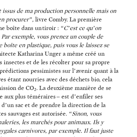
t issus de ma production personnelle mais on
en procurer”,
livre Comby. La première
e boîte dans un tiroir :
“C’est ce qu’on
e. Par exemple, vous prenez un couple de
 boîte en plastique, puis vous le laissez se
chitecte Katharina Unger a même créé un
 insectes et de les récolter pour sa propre
édictions pessimistes sur l’avenir quant à la
es étant nourries avec des déchets bio, cela
émission de CO
. La deuxième manière de se
2
e aux plus téméraires – est d’enfiler ses
t d’un sac et de prendre la direction de la
ctes sauvages est autorisée.
“Sinon, vous
aleries, les marchés pour animaux. Ils y
gales carnivores, par exemple. Il faut juste