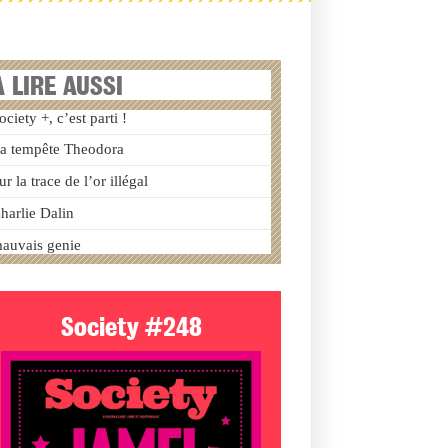
A LIRE AUSSI
ociety +, c’est parti !
a tempête Theodora
ur la trace de l’or illégal
harlie Dalin
auvais genie
Society #248