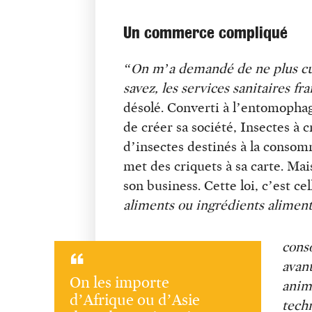
Un commerce compliqué
“On m’a demandé de ne plus cui
savez, les services sanitaires f
désolé. Converti à l’entomophag
de créer sa société, Insectes à 
d’insectes destinés à la consom
met des criquets à sa carte. Mai
son business. Cette loi, c’est ce
aliments ou ingrédients alimen
cons
avant
On les importe
anima
d’Afrique ou d’Asie
techn