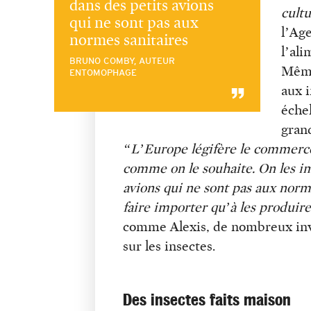
dans des petits avions
cultu
qui ne sont pas aux
l’Age
normes sanitaires
l’ali
BRUNO COMBY, AUTEUR
Même
ENTOMOPHAGE
aux i
éche
gran
“L’Europe légifère le commerce
comme on le souhaite. On les im
avions qui ne sont pas aux normes
faire importer qu’à les produire
comme Alexis, de nombreux inv
sur les insectes.
Des insectes faits maison