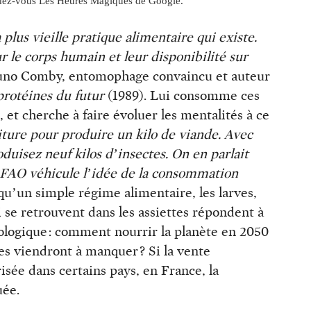
endez-vous Les Heures Magiques de Google.
lus vieille pratique alimentaire qui existe.
ur le corps humain et leur disponibilité sur
no Comby, entomophage convaincu et auteur
protéines du futur
(1989). Lui consomme ces
, et cherche à faire évoluer les mentalités à ce
riture pour produire un kilo de viande. Avec
oduisez neuf kilos d’insectes. On en parlait
a FAO véhicule l’idée de la consommation
 qu’un simple régime alimentaire, les larves,
 se retrouvent dans les assiettes répondent à
ologique : comment nourrir la planète en 2050
es viendront à manquer ? Si la vente
isée dans certains pays, en France, la
uée.