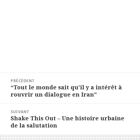
Navigation
PRÉCÉDENT
de
Article
“Tout le monde sait qu’il y a intérêt à
précédent :
rouvrir un dialogue en Iran”
l’article
SUIVANT
Article
Shake This Out – Une histoire urbaine
suivant :
de la salutation