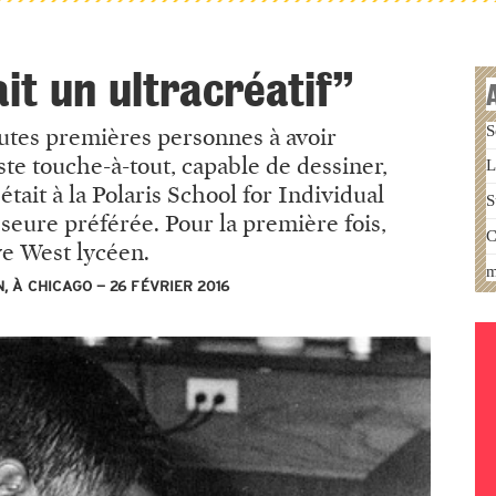
it un ultracréatif”
S
utes premières personnes à avoir
te touche-à-tout, capable de dessiner,
L
était à la Polaris School for Individual
S
sseure préférée. Pour la première fois,
C
e West lycéen.
m
N, À CHICAGO
26 FÉVRIER 2016