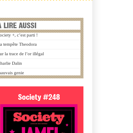
A LIRE AUSSI
ociety +, c’est parti !
a tempête Theodora
ur la trace de l’or illégal
harlie Dalin
auvais genie
Society #248