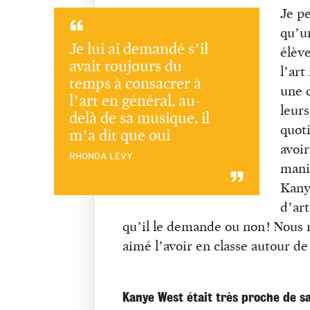
Je p
qu’u
Je lui ai demandé s’il
élèv
avait toujours du
l’art
temps à consacrer à
une 
l’art en général, au-
leurs
delà de sa musique, il
quoti
m’a dit que oui
avoi
RHONDA LEVY
mani
Kany
d’art
qu’il le demande ou non ! Nous n
aimé l’avoir en classe autour de
Kanye West était très proche de s