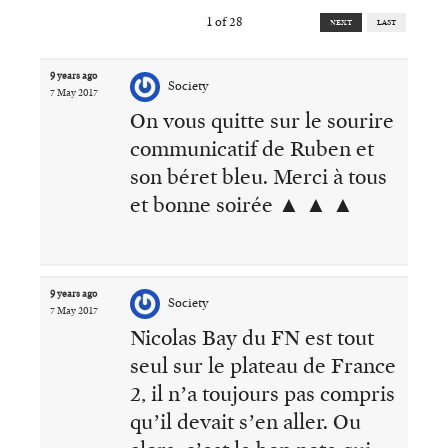
1
of
28
NEXT
LAST
9 years ago
Society
7 May 2017
On vous quitte sur le sourire
communicatif de Ruben et
son béret bleu. Merci à tous
et bonne soirée
▲
▲
▲
9 years ago
Society
7 May 2017
Nicolas Bay du FN est tout
seul sur le plateau de France
2, il n’a toujours pas compris
qu’il devait s’en aller. Ou