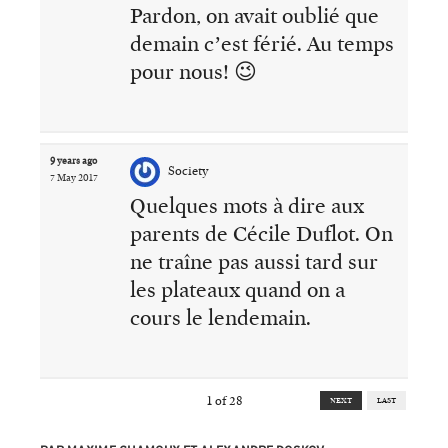
Pardon, on avait oublié que
demain c’est férié. Au temps
pour nous! 😉
9 years ago
Society
7 May 2017
Quelques mots à dire aux
parents de Cécile Duflot. On
ne traîne pas aussi tard sur
les plateaux quand on a
cours le lendemain.
1
of
28
NEXT
LAST