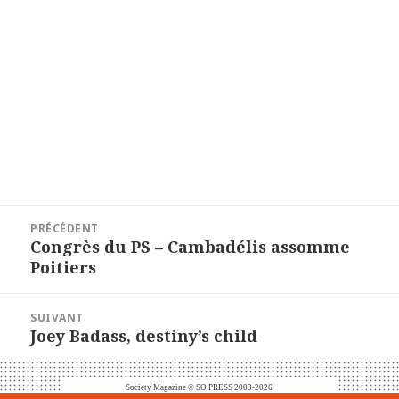
Navigation
PRÉCÉDENT
de
Article
Congrès du PS – Cambadélis assomme
précédent :
Poitiers
l’article
SUIVANT
Article
Joey Badass, destiny’s child
suivant :
Society Magazine © SO PRESS 2003-2026