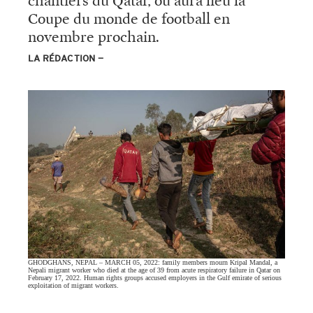
chantiers du Qatar, où
aura lieu la
Coupe du monde de football en
novembre prochain.
LA RÉDACTION
GHODGHANS, NEPAL – MARCH 05, 2022: family members mourn Kripal Mandal, a
Nepali migrant worker who died at the age of 39 from acute respiratory failure in Qatar on
February 17, 2022. Human rights groups accused employers in the Gulf emirate of serious
exploitation of migrant workers.