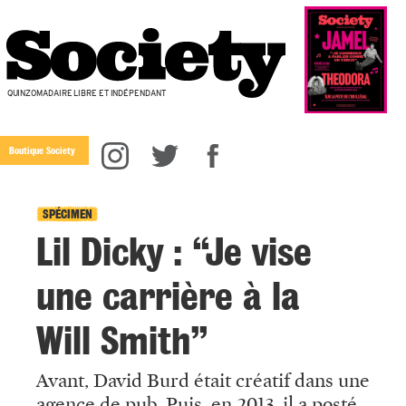
QUINZOMADAIRE LIBRE ET INDÉPENDANT
Boutique Society
SPÉCIMEN
Lil Dicky : “Je vise
une carrière à la
Will Smith”
Avant, David Burd était créatif dans une
agence de pub. Puis, en 2013, il a posté