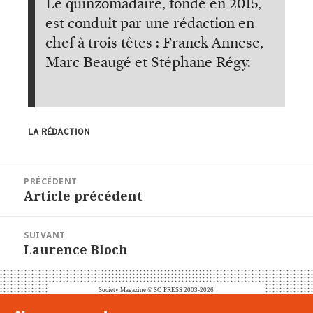
Le quinzomadaire, fondé en 2015,
est conduit par une rédaction en
chef à trois têtes : Franck Annese,
Marc Beaugé et Stéphane Régy.
LA RÉDACTION
Navigation
PRÉCÉDENT
de
Article
Article précédent
précédent :
l’article
SUIVANT
Article
Laurence Bloch
suivant :
Society Magazine © SO PRESS 2003-2026
CONTACT
|
POINTS DE VENTE
|
MENTIONS LÉGALES
|
DOOLITTLE