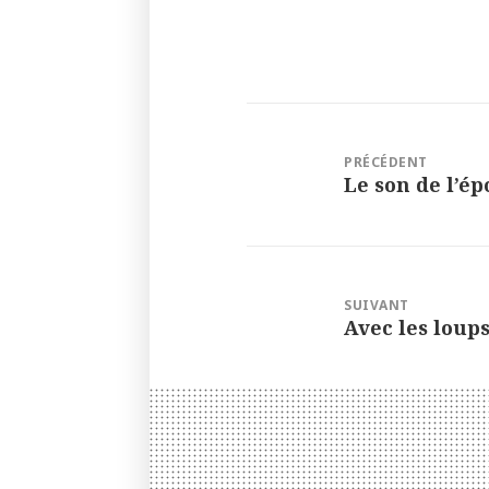
Navigation
de
PRÉCÉDENT
l’article
Article
Le son de l’é
précédent :
SUIVANT
Article
Avec les loup
suivant :