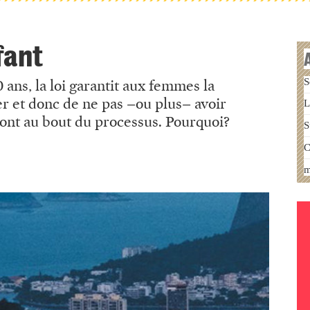
fant
S
ans, la loi garantit aux femmes la
iser et donc de ne pas –ou plus– avoir
L
vont au bout du processus. Pourquoi?
S
C
m