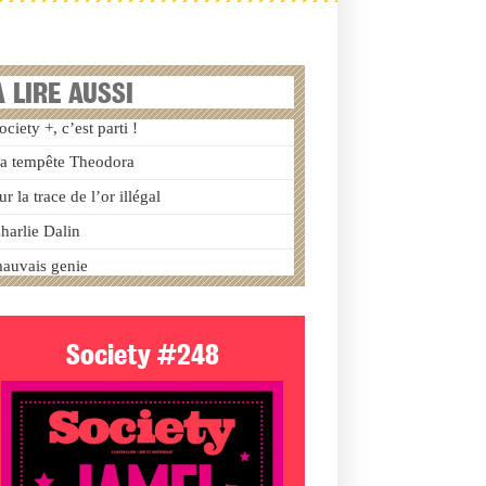
A LIRE AUSSI
ociety +, c’est parti !
a tempête Theodora
ur la trace de l’or illégal
harlie Dalin
auvais genie
Society #248