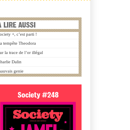
A LIRE AUSSI
ociety +, c’est parti !
a tempête Theodora
ur la trace de l’or illégal
harlie Dalin
auvais genie
Society #248