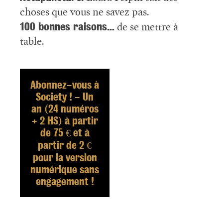
choses que vous ne savez pas.
100 bonnes raisons…
de se mettre à
table.
Abonnez-vous à
Society ! - Un
an (24 numéros
+ 2 HS) à partir
de 75 € et à
partir de 2 €
pour la version
numérique sans
engagement !