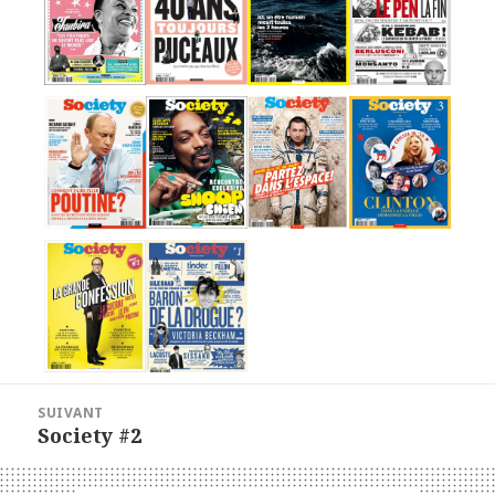
Navigation
SUIVANT
de
Article
Society #2
suivant :
l’article