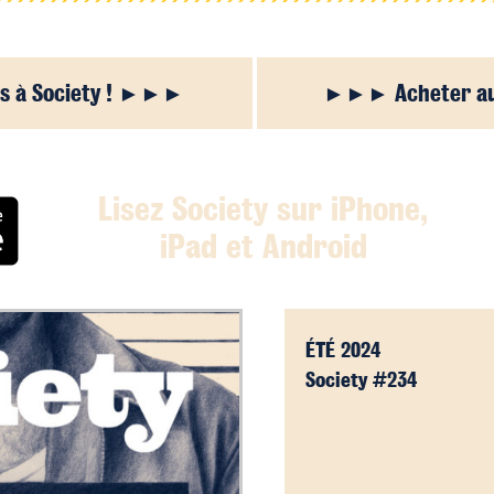
 à Society !
Acheter a
Lisez Society sur iPhone,
iPad et Android
ÉTÉ 2024
Society #234