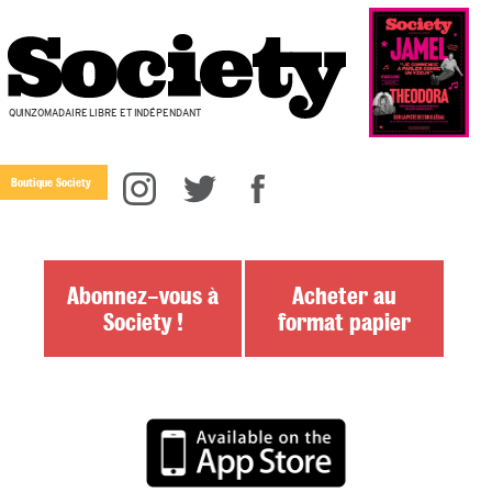
QUINZOMADAIRE LIBRE ET INDÉPENDANT
Boutique Society
Abonnez-vous à
Acheter au
Society !
format papier