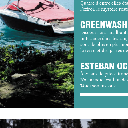
Quatre d’entre
elles ét
l’effroi, le
mystère reste
GREENWASHI
Discours anti-malbouffe
in France: dans les rang
sont de plus en plus 
la terre et des prises d
ESTEBAN O
À 25
ans, le pilote fran
Normandie, est l’un des
Voici son histoire