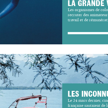
LA GRANDE 
Les organismes de colo
recruter des animateurs
travail et de rémunéra
LES INCONN
Le 24 mars dernier, ci
française sautaient de 