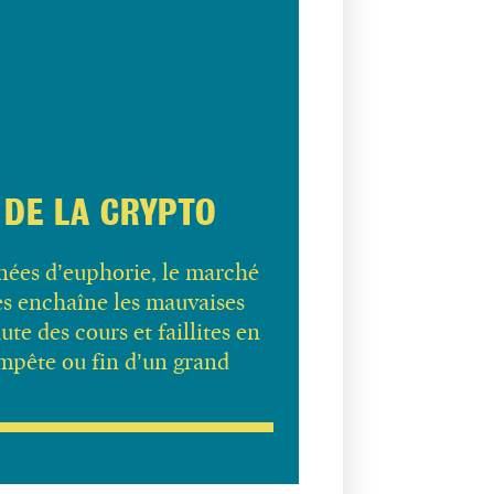
 DE LA CRYPTO
nées d’euphorie, le marché
s enchaîne les mauvaises
ute des cours et faillites en
mpête ou fin d’un grand