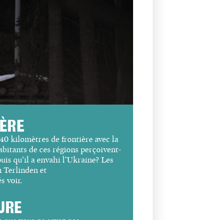
IÈRE
340
kilomètres
de frontière avec la
abitants de ces régions perçoivent-
puis qu’il a envahi l’Ukraine?
Les
 Terlinden et
s voir.
URE