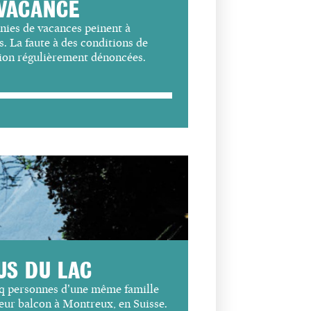
VACANCE
nies de vacances peinent à
. La faute à des conditions de
tion régulièrement dénoncées.
US DU LAC
nq personnes d’une
même famille
leur
balcon à Montreux, en Suisse.