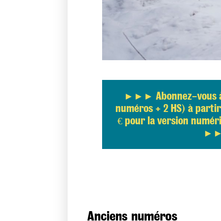
Abonnez-vous à 
numéros + 2 HS) à partir 
€ pour la version numér
Anciens numéros