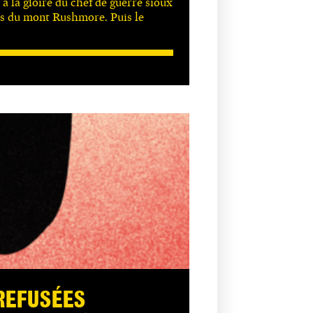
 la gloire du chef de guerre sioux
as du mont Rushmore. Puis le
REFUSÉES