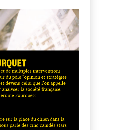
URQUET
s et de multiples interventions
ur du pôle “opinion et stratégies
est devenu celui que l’on appelle
analyser la société française.
 Jérôme Fourquet?
vre sur la place du chien dans la
 nous parle des cinq canidés stars