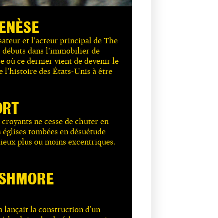
GENÈSE
sateur et l’acteur principal de The
s débuts dans l’immobilier de
 où ce dernier vient de devenir le
 l’histoire des États-Unis à être
ORT
 croyants ne cesse de chuter en
es églises tombées en désuétude
lieux plus ou moins excentriques.
USHMORE
N
a lançait la construction d’un