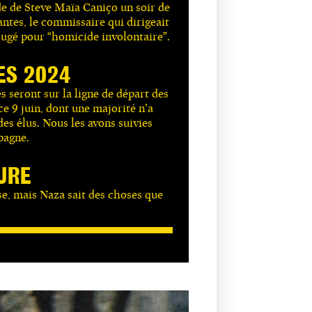
de de Steve Maïa Caniço un soir de
ntes, le commissaire qui dirigeait
 jugé pour “homicide involontaire”.
ES 2024
es seront sur la ligne de départ des
e 9 juin, dont une majorité n’a
es élus. Nous les avons suivies
pagne.
URE
se, mais Naza sait des choses que