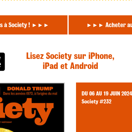
 à Society !
Acheter a
Lisez Society sur iPhone,
iPad et Android
DU 06 AU 19 JUIN 2024
Society #232