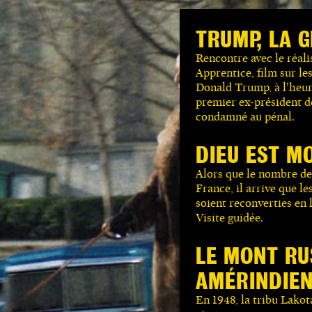
TRUMP, LA 
Rencontre avec le réali
Apprentice, film sur le
Donald Trump, à l’heure
premier ex-président de
condamné au pénal.
DIEU EST M
Alors que le nombre de
France, il arrive que l
soient reconverties en 
Visite guidée.
LE MONT R
AMÉRINDIE
En 1948, la tribu Lakot